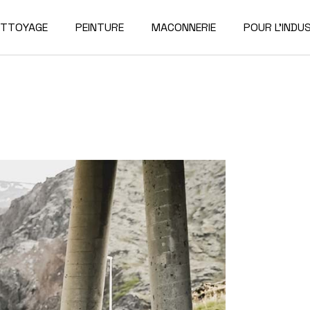
ETTOYAGE
PEINTURE
MACONNERIE
POUR L’INDUS
DEMANTELE
RECONSTRU
SE
CON
PE
NETT