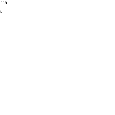
rra
.