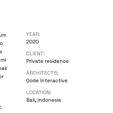
YEAR:
lum
2020
do
s
CLIENT:
 mi
Private residence
nas
ARCHITECTS:
or
Qode Interactive
LOCATION:
Bali, Indonesia
.