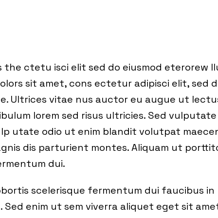
 the ctetu isci elit sed do eiusmod eterorew l
olors sit amet, cons ectetur adipisci elit, sed 
e. Ultrices vitae nus auctor eu augue ut lectu
ibulum lorem sed risus ultricies. Sed vulputate
lp utate odio ut enim blandit volutpat maece
gnis dis parturient montes. Aliquam ut porttit
fermentum dui.
Lobortis scelerisque fermentum dui faucibus in
 Sed enim ut sem viverra aliquet eget sit amet