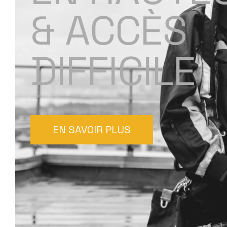
&
A
C
C
È
S
D
I
F
F
I
C
I
L
E
EN SAVOIR PLUS