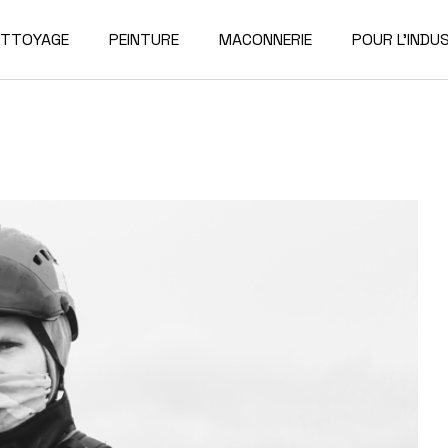
ETTOYAGE
PEINTURE
MACONNERIE
POUR L’INDUS
DEMANTELE
RECONSTRU
SE
CON
PE
NETT